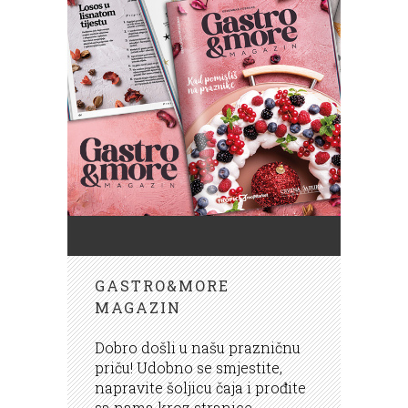
GASTRO&MORE
MAGAZIN
Dobro došli u našu prazničnu
priču! Udobno se smjestite,
napravite šoljicu čaja i prođite
sa nama kroz stranice......