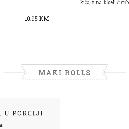
Riža, tuna, kiseli đumb
10.95 KM
MAKI ROLLS
 U PORCIJI
a.