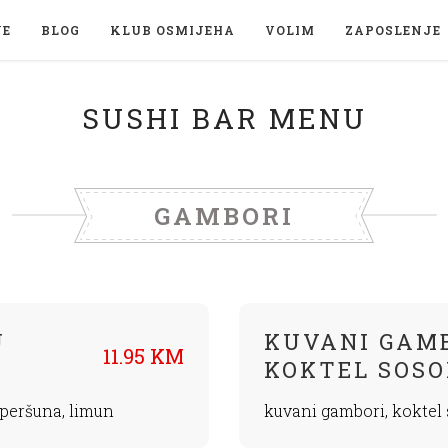
JE
BLOG
KLUB OSMIJEHA
VOLIM
ZAPOSLENJE
SUSHI BAR MENU
GAMBORI
U
KUVANI GAMB
11.95 KM
KOKTEL SOS
 peršuna, limun
kuvani gambori, koktel 