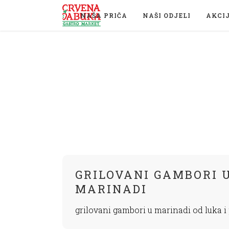
NAŠA PRIČA
NAŠI ODJELI
AKCI
GRILOVANI GAMBORI 
MARINADI
grilovani gambori u marinadi od luka i