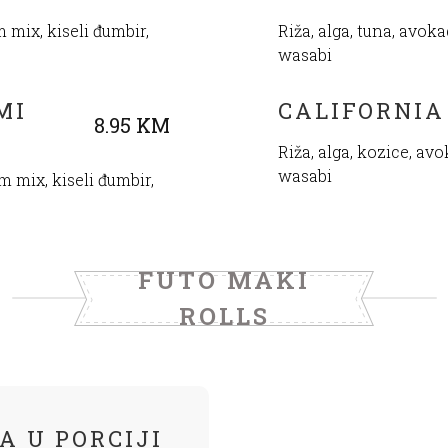
m mix, kiseli đumbir,
Riža, alga, tuna, avok
wasabi
MI
CALIFORNIA
8.95 KM
Riža, alga, kozice, av
wasabi
am mix, kiseli đumbir,
FUTO MAKI
ROLLS
A U PORCIJI