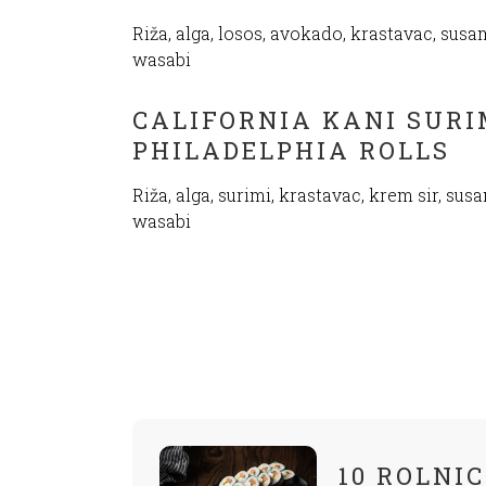
Riža, alga, losos, avokado, krastavac, susa
wasabi
CALIFORNIA KANI SURI
PHILADELPHIA ROLLS
Riža, alga, surimi, krastavac, krem sir, sus
wasabi
10 ROLNIC