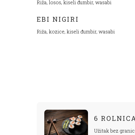
Riža, losos, kiseli đumbir, wasabi
EBI NIGIRI
Riža, kozice, kiseli đumbir, wasabi
6 ROLNICA
Užitak bez granic