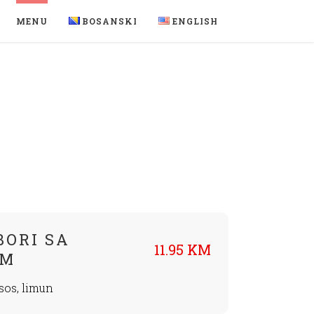
MENU
BOSANSKI
ENGLISH
ORI SA
11.95 KM
OM
sos, limun