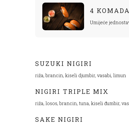
4 KOMADA
Umijeće jednosta
SUZUKI NIGIRI
riža, brancin, kiseli djumbir, vasabi, limun
NIGIRI TRIPLE MIX
riža, losos, brancin, tuna, kiseli đumbir, va
SAKE NIGIRI