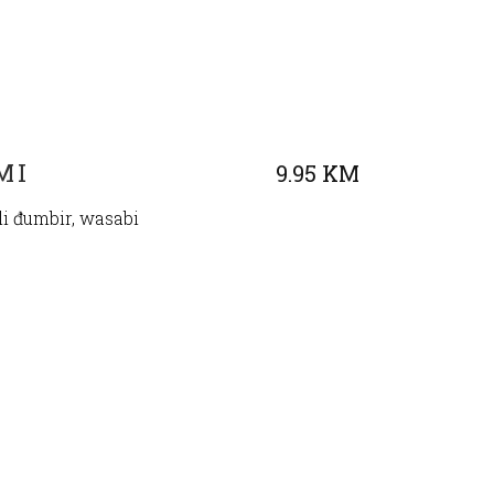
MI
9.95 KM
li đumbir, wasabi