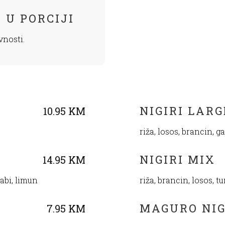
 U PORCIJI
vnosti.
NIGIRI LAR
10.95 KM
riža, losos, brancin, g
NIGIRI MIX
14.95 KM
sabi, limun
riža, brancin, losos, t
MAGURO NIG
7.95 KM