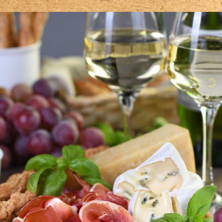
GASTRO
PIĆE
SLATKO
SVJEŽE