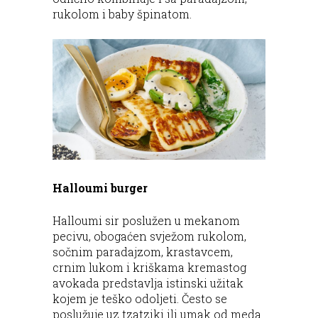
rukolom i baby špinatom.
Halloumi burger
Halloumi sir poslužen u mekanom
pecivu, obogaćen svježom rukolom,
sočnim paradajzom, krastavcem,
crnim lukom i kriškama kremastog
avokada predstavlja istinski užitak
kojem je teško odoljeti. Često se
poslužuje uz tzatziki ili umak od meda