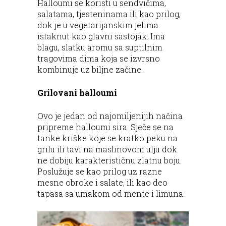
Halloumi se koristi u sendvičima,
salatama, tjesteninama ili kao prilog,
dok je u vegetarijanskim jelima
istaknut kao glavni sastojak. Ima
blagu, slatku aromu sa suptilnim
tragovima dima koja se izvrsno
kombinuje uz biljne začine.
Grilovani halloumi
Ovo je jedan od najomiljenijih načina
pripreme halloumi sira. Sječe se na
tanke kriške koje se kratko peku na
grilu ili tavi na maslinovom ulju dok
ne dobiju karakterističnu zlatnu boju.
Poslužuje se kao prilog uz razne
mesne obroke i salate, ili kao deo
tapasa sa umakom od mente i limuna.