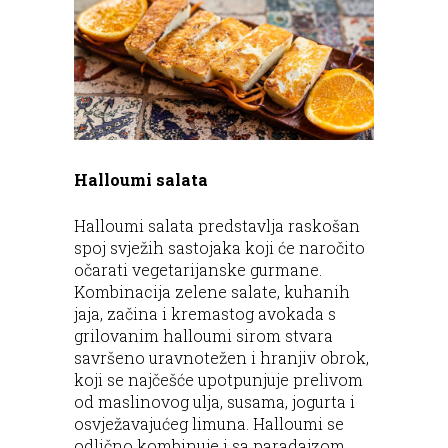
Halloumi salata
Halloumi salata predstavlja raskošan
spoj svježih sastojaka koji će naročito
očarati vegetarijanske gurmane.
Kombinacija zelene salate, kuhanih
jaja, začina i kremastog avokada s
grilovanim halloumi sirom stvara
savršeno uravnotežen i hranjiv obrok,
koji se najčešće upotpunjuje prelivom
od maslinovog ulja, susama, jogurta i
osvježavajućeg limuna. Halloumi se
odlično kombinuje i sa paradajzom,