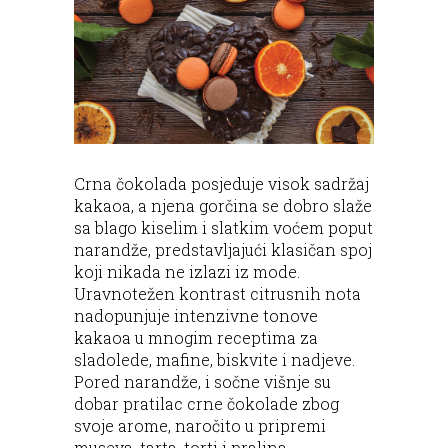
Crna čokolada posjeduje visok sadržaj
kakaoa, a njena gorčina se dobro slaže
sa blago kiselim i slatkim voćem poput
narandže, predstavljajući klasičan spoj
koji nikada ne izlazi iz mode.
Uravnotežen kontrast citrusnih nota
nadopunjuje intenzivne tonove
kakaoa u mnogim receptima za
sladolede, mafine, biskvite i nadjeve.
Pored narandže, i sočne višnje su
dobar pratilac crne čokolade zbog
svoje arome, naročito u pripremi
museva, tarta, torti i pralina.