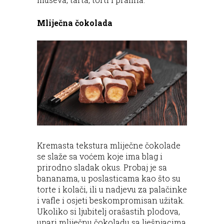
Mliječna čokolada
Kremasta tekstura mliječne čokolade
se slaže sa voćem koje ima blag i
prirodno sladak okus. Probaj je sa
bananama, u poslasticama kao što su
torte i kolači, ili u nadjevu za palačinke
i vafle i osjeti beskompromisan užitak.
Ukoliko si ljubitelj orašastih plodova,
upari mliječnu čokoladu sa lješnjacima