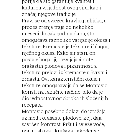
porijekla što garantuje kvalitet i
kulturnu vrijednost ovog sira, kao i
značaj njegove tradicije.
Pravi se od svježeg kravljeg mlijeka, a
proces zrenja traje od nekoliko
mjeseci do čak godinu dana, što
omogućava raznolike varijacije okusa i
teksture. Kremaste je teksture i blagog,
nježnog okusa. Kako sir stari, on
postaje bogatiji, razvijajući note
orašastih plodova i pikantnost, a
tekstura prelazi iz kremaste u čvrstu i
zrnastu. Ovi karakteristični okusi i
teksture omogućavaju da se Montasio
koristi na različite načine, bilo da je
dio jednostavnog obroka ili složenijih
recepata.
Montasio posebno dolazi do izražaja
uz med i orašaste plodove, koji daju
savršen kontrast. Pršut i svježe voće,
poput jabuka i krušaka, također se