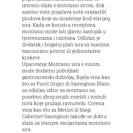
izvrsno slažu s montasio sirom, dok
sušeno voće pojačava note orašastih
plodova koje su izraženije kod starijeg
sira. Kada se koristi u receptima,
montasio može biti glavni sastojak u
tjesteninama i rižotima. Odličan je
dodatak i bogatoj plati sira uz masline,
marinirano povrće ili jednostavne
krekere.
Uparivanje Montasio sira s vinom
može dodatno poboljšati
gastronomski doživljaj. Bijela vina kao
što su Pinot Grigio ili Sauvignon Blanc
su odličan izbor za montasio sir,
posebno zbog svojih svježih i voćnih
nota koje pružaju ravnotežu. Crvena
vina kao što su Merlot ili blagi
Cabernet Sauvignon takođe se dobro
slažu sa starijim varijantama montasio
sira.