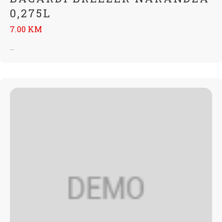
0,275L
7.00 KM
...