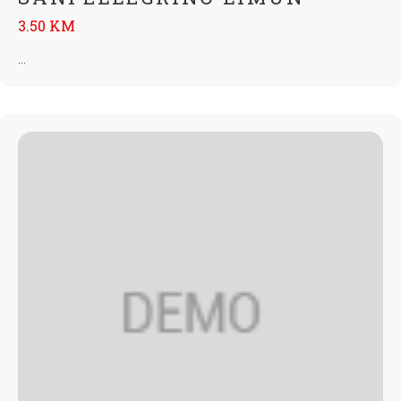
3.50 KM
...