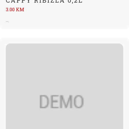
CAPPY RIBIZLA 0,2L
3.00 KM
...