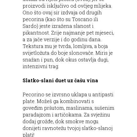
proizvodi isključivo od ovčjeg mlijeka.
Ono što ovaj sir izdvaja od drugih
pecorina (kao što su Toscano ili
Sardo) jeste izražena slanost i
pikantnost. Zrije najmanje pet mjeseci,
a za jače verzije i do godinu dana.
Tekstura mu je tvrda, lomljiva, a boja
svijetložuta do boje slonovače. Miris je
snažan i pun, dok okus ostavlja dugi,
intenzivni trag.
Slatko-slani duet uz čašu vina
Pecorino se izvrsno uklapa u antipasti
plate. Možeš ga kombinovati s
goveđim pršutom, maslinama, sušenim
paradajzom i artičokama. Za svježinu
dodaj grožđe, dok smokve mogu
donijeti ravnotežu tvojoj slatko-slanoj
plati!