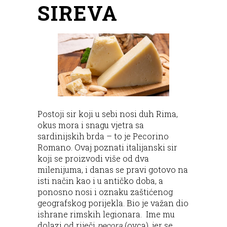
SIREVA
Postoji sir koji u sebi nosi duh Rima,
okus mora i snagu vjetra sa
sardinijskih brda – to je Pecorino
Romano. Ovaj poznati italijanski sir
koji se proizvodi više od dva
milenijuma, i danas se pravi gotovo na
isti način kao i u antičko doba, a
ponosno nosi i oznaku zaštićenog
geografskog porijekla. Bio je važan dio
ishrane rimskih legionara. Ime mu
dolazi od riječi
pecora
(ovca), jer se