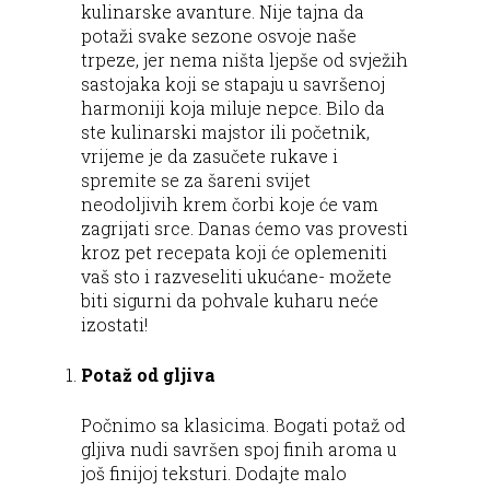
kulinarske avanture. Nije tajna da
potaži svake sezone osvoje naše
trpeze, jer nema ništa ljepše od svježih
sastojaka koji se stapaju u savršenoj
harmoniji koja miluje nepce. Bilo da
ste kulinarski majstor ili početnik,
vrijeme je da zasučete rukave i
spremite se za šareni svijet
neodoljivih krem čorbi koje će vam
zagrijati srce. Danas ćemo vas provesti
kroz pet recepata koji će oplemeniti
vaš sto i razveseliti ukućane- možete
biti sigurni da pohvale kuharu neće
izostati!
Potaž od gljiva
Počnimo sa klasicima. Bogati potaž od
gljiva nudi savršen spoj finih aroma u
još finijoj teksturi. Dodajte malo