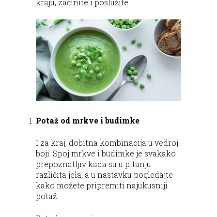
kraju, začinite i poslužite.
Potaž od mrkve i budimke
I za kraj, dobitna kombinacija u vedroj
boji. Spoj mrkve i budimke je svakako
prepoznatljiv kada su u pitanju
različita jela, a u nastavku pogledajte
kako možete pripremiti najukusniji
potaž.