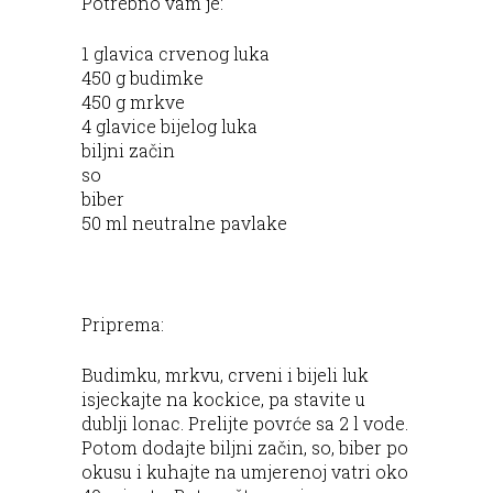
Potrebno vam je:
1 glavica crvenog luka
450 g budimke
450 g mrkve
4 glavice bijelоg luka
biljni začin
so
biber
50 ml neutralne pavlake
Priprema:
Budimku, mrkvu, crveni i bijeli luk
isjeckajte na kockice, pa stavite u
dublji lonac. Prelijte povrće sa 2 l vode.
Potom dodajte biljni začin, so, biber po
okusu i kuhajte na umjerenoj vatri oko