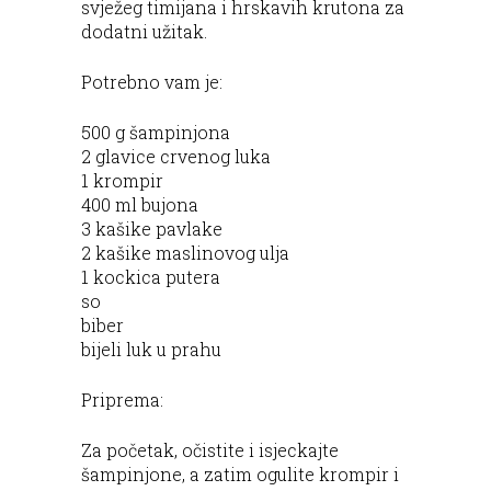
svježeg timijana i hrskavih krutona za
dodatni užitak.
Potrebno vam je:
500 g šampinjona
2 glavice crvenog luka
1 krompir
400 ml bujona
3 kašike pavlake
2 kašike maslinovog ulja
1 kockica putera
so
biber
bijeli luk u prahu
Priprema:
Za početak, očistite i isjeckajte
šampinjone, a zatim ogulite krompir i