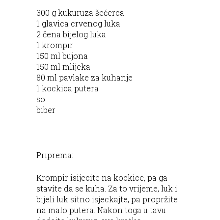
300 g kukuruza šećerca
1 glavica crvenog luka
2 čena bijelog luka
1 krompir
150 ml bujona
150 ml mlijeka
80 ml pavlake za kuhanje
1 kockica putera
so
biber
Priprema:
Krompir isijecite na kockice, pa ga
stavite da se kuha. Za to vrijeme, luk i
bijeli luk sitno isjeckajte, pa propržite
na malo putera. Nakon toga u tavu