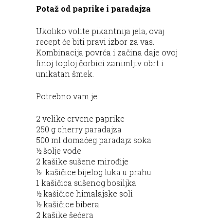
Potaž od paprike
i
paradajza
Ukoliko volite pikantnija jela, ovaj
recept će biti pravi izbor za vas.
Kombinacija povrća i začina daje ovoj
finoj toploj čorbici zanimljiv obrt i
unikatan šmek.
Potrebno vam je:
2 velike crvene paprike
250 g cherry paradajza
500 ml domaćeg paradajz soka
½ šolje vode
2 kašike sušene mirođije
½ kašičice bijelog luka u prahu
1 kašičica sušenog bosiljka
½ kašičice himalajske soli
½ kašičice bibera
2 kašike šećera