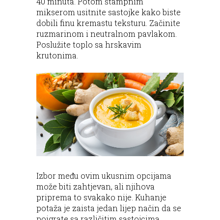
40 minuta. Potom štampnim
mikserom usitnite sastojke kako biste
dobili finu kremastu teksturu. Začinite
ruzmarinom i neutralnom pavlakom.
Poslužite toplo sa hrskavim
krutonima.
Izbor među ovim ukusnim opcijama
može biti zahtjevan, ali njihova
priprema to svakako nije. Kuhanje
potaža je zaista jedan lijep način da se
poigrate sa različitim sastojcima