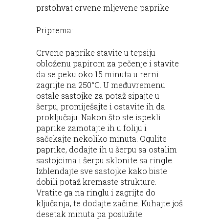
prstohvat crvene mljevene paprike
Priprema:
Crvene paprike stavite u tepsiju
obloženu papirom za pečenje i stavite
da se peku oko 15 minuta u rerni
zagrijte na 250°C. U međuvremenu
ostale sastojke za potaž sipajte u
šerpu, promiješajte i ostavite ih da
proključaju. Nakon što ste ispekli
paprike zamotajte ih u foliju i
sačekajte nekoliko minuta. Ogulite
paprike, dodajte ih u šerpu sa ostalim
sastojcima i šerpu sklonite sa ringle.
Izblendajte sve sastojke kako biste
dobili potaž kremaste strukture.
Vratite ga na ringlu i zagrijte do
ključanja, te dodajte začine. Kuhajte još
desetak minuta pa poslužite.