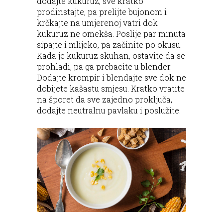
dodajte kukuruz, sve kratko
prodinstajte, pa prelijte bujonom i
krčkajte na umjerenoj vatri dok
kukuruz ne omekša. Poslije par minuta
sipajte i mlijeko, pa začinite po okusu.
Kada je kukuruz skuhan, ostavite da se
prohladi, pa ga prebacite u blender.
Dodajte krompir i blendajte sve dok ne
dobijete kašastu smjesu. Kratko vratite
na šporet da sve zajedno proključa,
dodajte neutralnu pavlaku i poslužite.