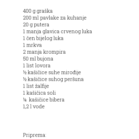
400 g graška
200 ml pavlake za kuhanje
20 g putera
1 manja glavica crvenog luka
1 čen bijelog luka
1 mrkva
2 manja krompira
50 ml bujona
1 list lovora
½ kašičice suhe mirođije
½ kašičice suhog peršuna
1 list žalfije
1 kašičica soli
¼ kašičice bibera
1,2 l vode
Priprema: