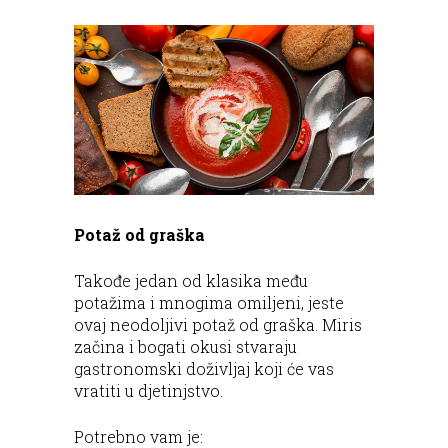
Potaž od graška
Takođe jedan od klasika među
potažima i mnogima omiljeni, jeste
ovaj neodoljivi potaž od graška. Miris
začina i bogati okusi stvaraju
gastronomski doživljaj koji će vas
vratiti u djetinjstvo.
Potrebno vam je: