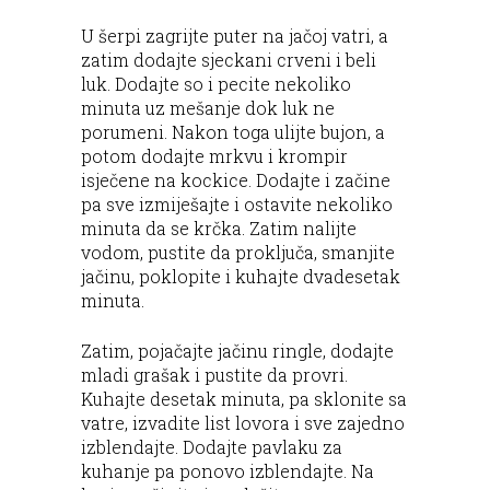
U šerpi zagrijte puter na jačoj vatri, a
zatim dodajte sjeckani crveni i beli
luk. Dodajte so i pecite nekoliko
minuta uz mešanje dok luk ne
porumeni. Nakon toga ulijte bujon, a
potom dodajte mrkvu i krompir
isječene na kockice. Dodajte i začine
pa sve izmiješajte i ostavite nekoliko
minuta da se krčka. Zatim nalijte
vodom, pustite da proključa, smanjite
jačinu, poklopite i kuhajte dvadesetak
minuta.
Zatim, pojačajte jačinu ringle, dodajte
mladi grašak i pustite da provri.
Kuhajte desetak minuta, pa sklonite sa
vatre, izvadite list lovora i sve zajedno
izblendajte. Dodajte pavlaku za
kuhanje pa ponovo izblendajte. Na