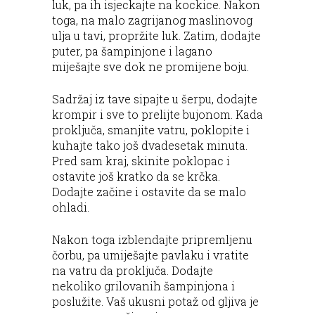
luk, pa ih isjeckajte na kockice. Nakon
toga, na malo zagrijanog maslinovog
ulja u tavi, propržite luk. Zatim, dodajte
puter, pa šampinjone i lagano
miješajte sve dok ne promijene boju.
Sadržaj iz tave sipajte u šerpu, dodajte
krompir i sve to prelijte bujonom. Kada
proključa, smanjite vatru, poklopite i
kuhajte tako još dvadesetak minuta.
Pred sam kraj, skinite poklopac i
ostavite još kratko da se krčka.
Dodajte začine i ostavite da se malo
ohladi.
Nakon toga izblendajte pripremljenu
čorbu, pa umiješajte pavlaku i vratite
na vatru da proključa. Dodajte
nekoliko grilovanih šampinjona i
poslužite. Vaš ukusni potaž od gljiva je