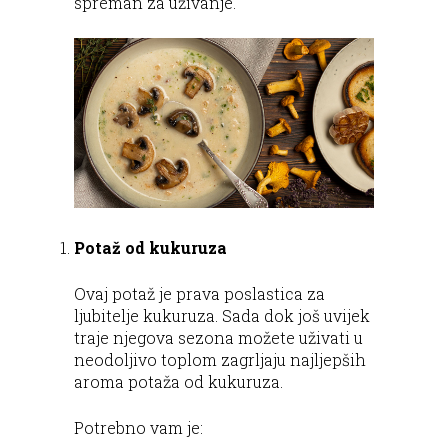
spreman za uživanje.
Potaž od kukuruza
Ovaj potaž je prava poslastica za
ljubitelje kukuruza. Sada dok još uvijek
traje njegova sezona možete uživati u
neodoljivo toplom zagrljaju najljepših
aroma potaža od kukuruza.
Potrebno vam je: