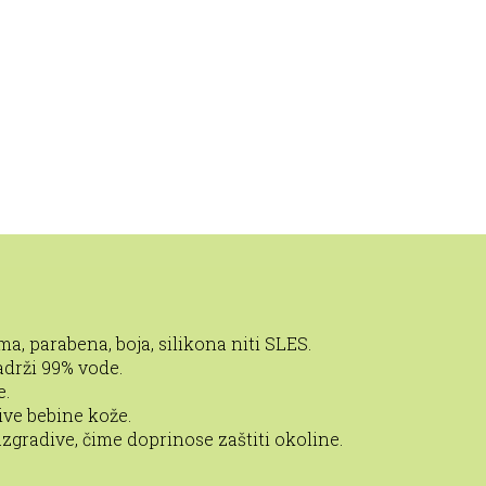
a, parabena, boja, silikona niti SLES.
adrži 99% vode.
e.
ive bebine kože.
zgradive, čime doprinose zaštiti okoline.