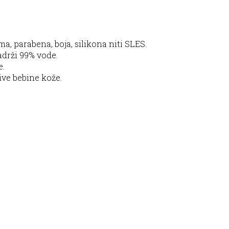
a, parabena, boja, silikona niti SLES.
adrži 99% vode.
e.
ive bebine kože.