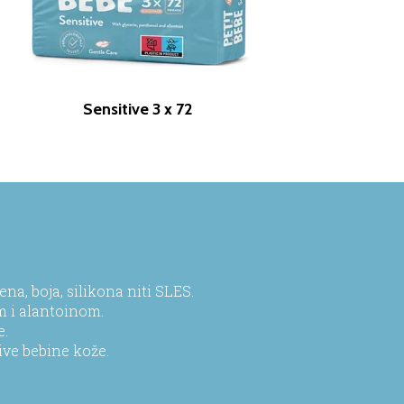
Sensitive 3 x 72
na, boja, silikona niti SLES.
m i alantoinom.
e.
ive bebine kože.