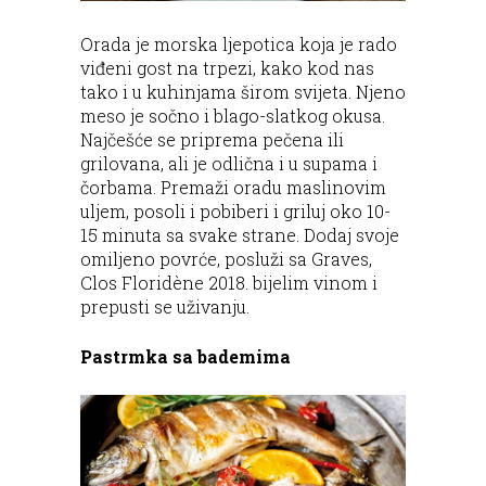
Orada je morska ljepotica koja je rado
viđeni gost na trpezi, kako kod nas
tako i u kuhinjama širom svijeta. Njeno
meso je sočno i blago-slatkog okusa.
Najčešće se priprema pečena ili
grilovana, ali je odlična i u supama i
čorbama. Premaži oradu maslinovim
uljem, posoli i pobiberi i griluj oko 10-
15 minuta sa svake strane. Dodaj svoje
omiljeno povrće, posluži sa Graves,
Clos Floridène 2018. bijelim vinom i
prepusti se uživanju.
Pastrmka sa bademima