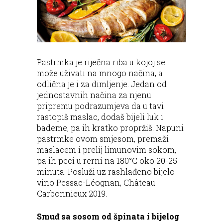
Pastrmka je riječna riba u kojoj se
može uživati na mnogo načina, a
odlična je i za dimljenje. Jedan od
jednostavnih načina za njenu
pripremu podrazumjeva da u tavi
rastopiš maslac, dodaš bijeli luk i
bademe, pa ih kratko propržiš. Napuni
pastrmke ovom smjesom, premaži
maslacem i prelij limunovim sokom,
pa ih peci u rerni na 180°C oko 20-25
minuta. Posluži uz rashlađeno bijelo
vino Pessac-Léognan, Château
Carbonnieux 2019.
Smuđ sa sosom od špinata i bijelog