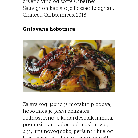
crveno vino od sorte Cabernet
Sauvignon kao što je Pessac-Léognan,
Château Carbonnieux 2018.
Grilovana hobotnica
Za svakog ljubitelja morskih plodova,
hobotnica je pravi delikates!
Jednostavno je kuhaj desetak minuta,
premaži marinadom od maslinovog
ulja, limunovog soka, peršuna i bijelog
luka, isijeci je i stavi na zagrijan roštilj.