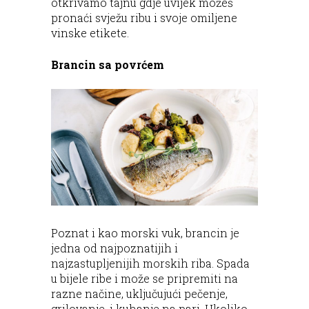
otkrivamo tajnu gdje uvijek možeš
pronaći svježu ribu i svoje omiljene
vinske etikete.
Brancin sa povrćem
Poznat i kao morski vuk, brancin je
jedna od najpoznatijih i
najzastupljenijih morskih riba. Spada
u bijele ribe i može se pripremiti na
razne načine, uključujući pečenje,
grilovanje, i kuhanje na pari. Ukoliko