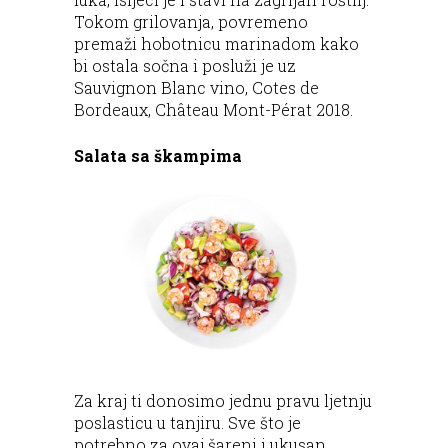
Tokom grilovanja, povremeno
premaži hobotnicu marinadom kako
bi ostala sočna i posluži je uz
Sauvignon Blanc vino, Cotes de
Bordeaux, Château Mont-Pérat 2018.
Salata sa škampima
Za kraj ti donosimo jednu pravu ljetnju
poslasticu u tanjiru. Sve što je
potrebno za ovaj šareni i ukusan