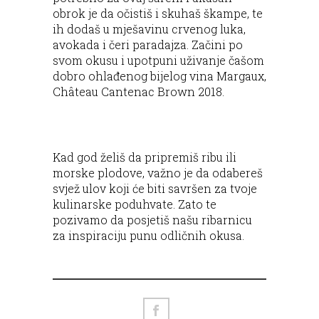
obrok je da očistiš i skuhaš škampe, te
ih dodaš u mješavinu crvenog luka,
avokada i čeri paradajza. Začini po
svom okusu i upotpuni uživanje čašom
dobro ohlađenog bijelog vina Margaux,
Château Cantenac Brown 2018.
Kad god želiš da pripremiš ribu ili
morske plodove, važno je da odabereš
svjež ulov koji će biti savršen za tvoje
kulinarske poduhvate. Zato te
pozivamo da posjetiš našu ribarnicu
za inspiraciju punu odličnih okusa.