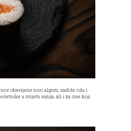
nice obavijene nori algom, sadrže rižu i
četnike u svijetu sušija, ali i za one koji