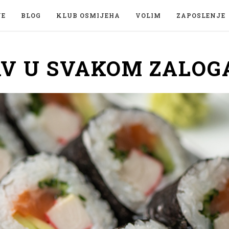
JE
BLOG
KLUB OSMIJEHA
VOLIM
ZAPOSLENJE
AV U SVAKOM ZALOG