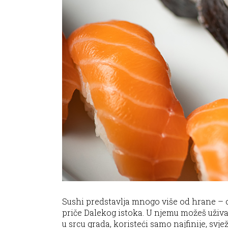
Sushi predstavlja mnogo više od hrane – o
priče Dalekog istoka. U njemu možeš uživat
u srcu grada, koristeći samo najfinije, sv