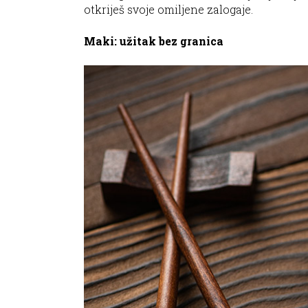
otkriješ svoje omiljene zalogaje.
Maki: užitak bez granica