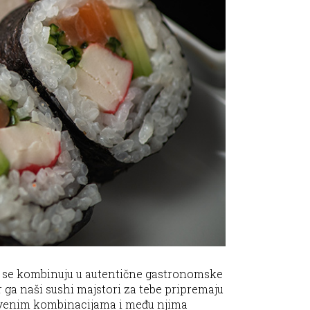
oji se kombinuju u autentične gastronomske
r ga naši sushi majstori za tebe pripremaju
instvenim kombinacijama i među njima