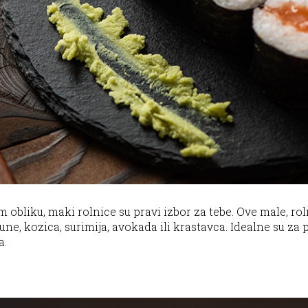
obliku, maki rolnice su pravi izbor za tebe. Ove male, rol
ne, kozica, surimija, avokada ili krastavca. Idealne su za po
a.