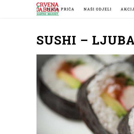
NAŠA PRIČA
NAŠI ODJELI
AKCI
SUSHI – LJUB