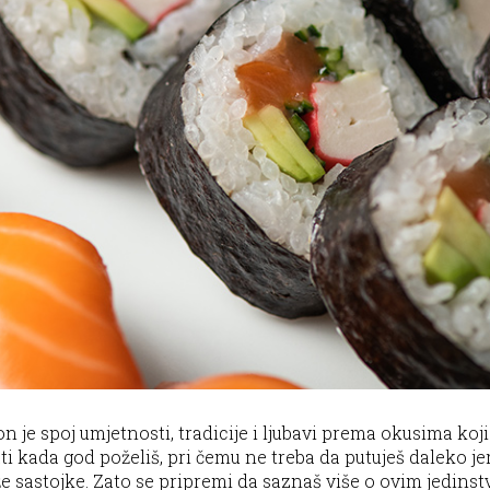
n je spoj umjetnosti, tradicije i ljubavi prema okusima k
i kada god poželiš, pri čemu ne treba da putuješ daleko je
ježe sastojke. Zato se pripremi da saznaš više o ovim jed