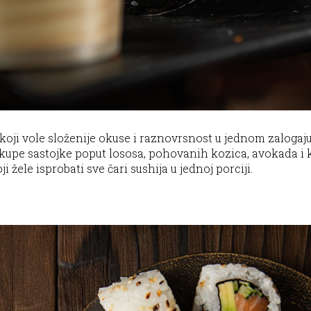
koji vole složenije okuse i raznovrsnost u jednom zalogaju.
upe sastojke poput lososa, pohovanih kozica, avokada i k
 žele isprobati sve čari sushija u jednoj porciji.