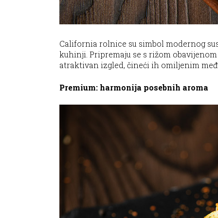
California rolnice su simbol modernog su
kuhinji. Pripremaju se s rižom obavijenom 
atraktivan izgled, čineći ih omiljenim me
Premium: harmonija posebnih aroma