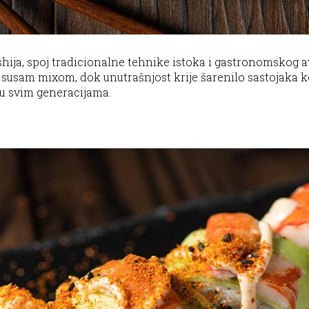
shija, spoj tradicionalne tehnike istoka i gastronomskog
susam mixom, dok unutrašnjost krije šarenilo sastojaka koj
đu svim generacijama.