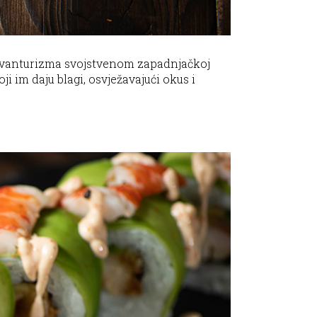
 avanturizma svojstvenom zapadnjačkoj
i im daju blagi, osvježavajući okus i