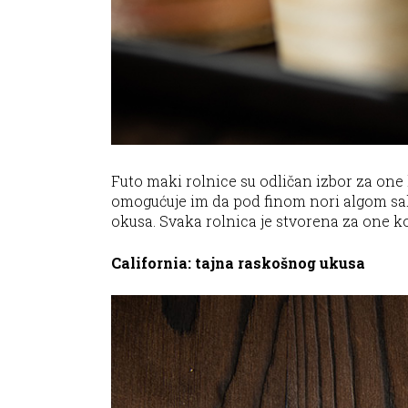
Futo maki rolnice su odličan izbor za one 
omogućuje im da pod finom nori algom sak
okusa. Svaka rolnica je stvorena za one koji
California: tajna raskošnog ukusa