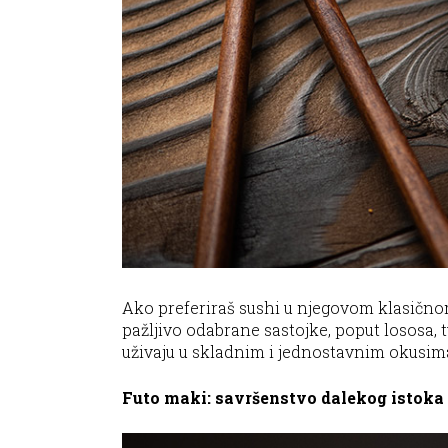
Ako preferiraš sushi u njegovom klasičnom 
pažljivo odabrane sastojke, poput lososa, tu
uživaju u skladnim i jednostavnim okusim
Futo maki: savršenstvo dalekog istoka