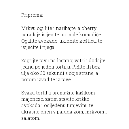
Priprema:
Mrkvu ogulite i naribajte, a cherry
paradajz isijecite na male komadiće.
Ogulite avokado, uklonite košticu, te
isijecite i njega.
Zagrijte tavu na laganoj vatri i dodajte
jednu po jednu tortilju. Pržite ih bez
ulja oko 30 sekundi s obje strane, a
potom izvadite iz tave.
Svaku tortilju premažite kašikom
majoneze, zatim stavite kriške
avokada i ocijeđenu tunjevinu te
ukrasite cherry paradajzom, mrkvom i
salatom.