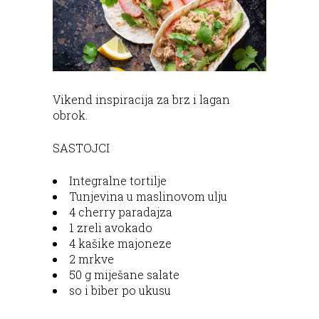
Vikend inspiracija za brz i lagan
obrok.
SASTOJCI
Integralne tortilje
Tunjevina u maslinovom ulju
4 cherry paradajza
1 zreli avokado
4 kašike majoneze
2 mrkve
50 g miješane salate
so i biber po ukusu