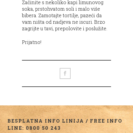
Začinite s nekoliko kapi limunovog
soka, prstohvatom soli i malo više
bibera. Zamotajte tortilje, pazeći da
vam ništa od nadjeva ne iscuri. Brzo
zagrijte u tavi, prepolovite i poslužite.
Prijatno!
BESPLATNA INFO LINIJA / FREE INFO
LINE: 0800 50 243