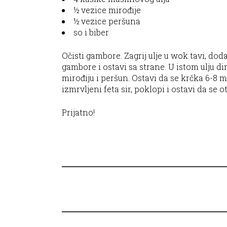
½ vezice mirođije
½ vezice peršuna
so i biber
Očisti gambore. Zagrij ulje u wok tavi, doda
gambore i ostavi sa strane. U istom ulju di
mirođiju i peršun. Ostavi da se krčka 6-8 m
izmrvljeni feta sir, poklopi i ostavi da se
Prijatno!