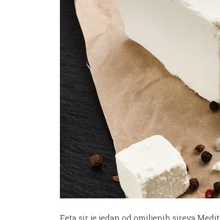
Feta sir je jedan od omiljenih sireva Medi