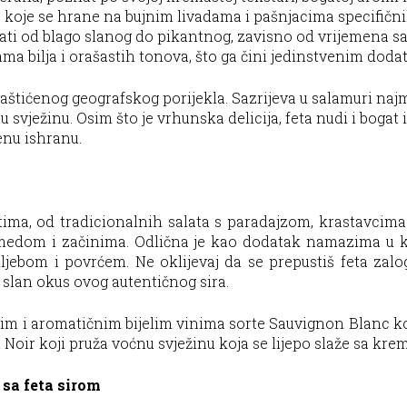
koje se hrane na bujnim livadama i pašnjacima specifičnih 
ati od blago slanog do pikantnog, zavisno od vrijemena saz
ma bilja i orašastih tonova, što ga čini jedinstvenim doda
aštićenog geografskog porijekla. Sazrijeva u salamuri naj
 svježinu. Osim što je vrhunska delicija, feta nudi i bogat 
enu ishranu.
litetima, od tradicionalnih salata s paradajzom, krastavci
 medom i začinima. Odlična je kao dodatak namazima u k
hljebom i povrćem. Ne oklijevaj da se prepustiš feta zalo
ju slan okus ovog autentičnog sira.
ežim i aromatičnim bijelim vinima sorte Sauvignon Blanc k
t Noir koji pruža voćnu svježinu koja se lijepo slaže sa kr
 sa feta sirom