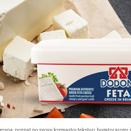
terana, poznat po svojoj kremastoj teksturi, bogatoj aromi