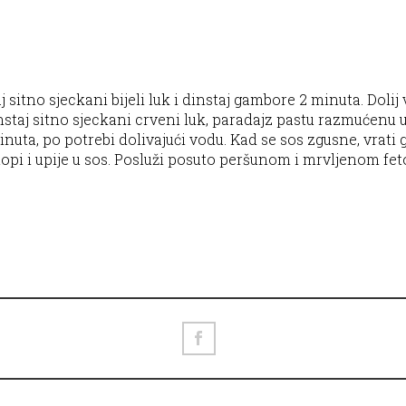
j sitno sjeckani bijeli luk i dinstaj gambore 2 minuta. Dolij 
nstaj sitno sjeckani crveni luk, paradajz pastu razmućenu u 
inuta, po potrebi dolivajući vodu. Kad se sos zgusne, vrati
 otopi i upije u sos. Posluži posuto peršunom i mrvljenom fe