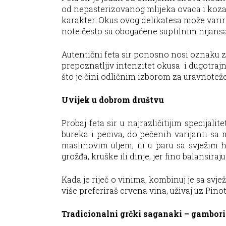
od nepasterizovanog mlijeka ovaca i koza 
karakter. Okus ovog delikatesa može varir
note često su obogaćene suptilnim nijansa
Autentični feta sir ponosno nosi oznaku z
prepoznatljiv intenzitet okusa i dugotrajnu
što je čini odličnim izborom za uravnotež
Uvijek u dobrom društvu
Probaj feta sir u najrazličitijim specija
bureka i peciva, do pečenih varijanti sa
maslinovim uljem, ili u paru sa svježim 
grožđa, kruške ili dinje, jer fino balansira
Kada je riječ o vinima, kombinuj je sa svj
više preferiraš crvena vina, uživaj uz Pino
Tradicionalni grčki saganaki – gambori