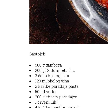
Sastojci:
500 g gambora
200 g Dodoni feta sira
3 čena bijelog luka
120 ml bijelog vina
2 kašike paradajz paste
60 ml vode
200 g cherry paradajza
1 crveni luk
4 kašike maslinovog ulja