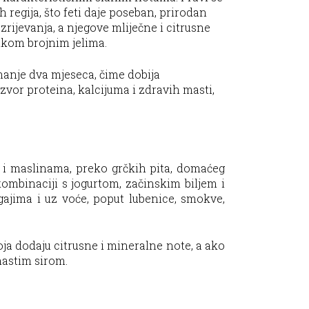
regija, što feti daje poseban, prirodan
rijevanja, a njegove mliječne i citrusne
tkom brojnim jelima.
manje dva mjeseca, čime dobija
izvor proteina, kalcijuma i zdravih masti,
ma i maslinama, preko grčkih pita, domaćeg
ombinaciji s jogurtom, začinskim biljem i
gajima i uz voće, poput lubenice, smokve,
oja dodaju citrusne i mineralne note, a ako
emastim sirom.