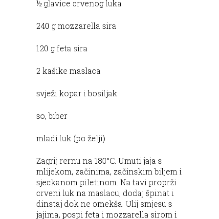
½ glavice crvenog luka
240 g mozzarella sira
120 g feta sira
2 kašike maslaca
svježi kopar i bosiljak
so, biber
mladi luk (po želji)
Zagrij rernu na 180°C. Umuti jaja s
mlijekom, začinima, začinskim biljem i
sjeckanom piletinom. Na tavi proprži
crveni luk na maslacu, dodaj špinat i
dinstaj dok ne omekša. Ulij smjesu s
jajima, pospi feta i mozzarella sirom i