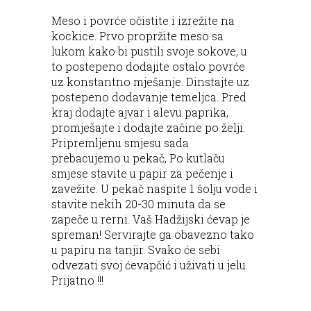
Meso i povrće očistite i izrežite na
kockice. Prvo propržite meso sa
lukom kako bi pustili svoje sokove, u
to postepeno dodajite ostalo povrće
uz konstantno mješanje. Dinstajte uz
postepeno dodavanje temeljca. Pred
kraj dodajte ajvar i alevu paprika,
promješajte i dodajte začine po želji.
Pripremljenu smjesu sada
prebacujemo u pekač, Po kutlaču
smjese stavite u papir za pečenje i
zavežite. U pekač naspite 1 šolju vode i
stavite nekih 20-30 minuta da se
zapeče u rerni. Vaš Hadžijski ćevap je
spreman! Servirajte ga obavezno tako
u papiru na tanjir. Svako će sebi
odvezati svoj ćevapčić i uživati u jelu.
Prijatno !!!