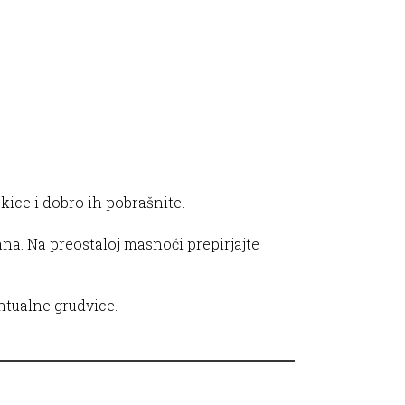
ckice i dobro ih pobrašnite.
ana. Na preostaloj masnoći prepirjajte
ntualne grudvice.