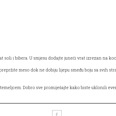
at soli i bibera. U smjesu dodajte juneći vrat izrezan na ko
prepržite meso dok ne dobiju lijepu smeđu boju sa svih str
 temeljcem. Dobro sve promiješajte kako biste uklonili eve