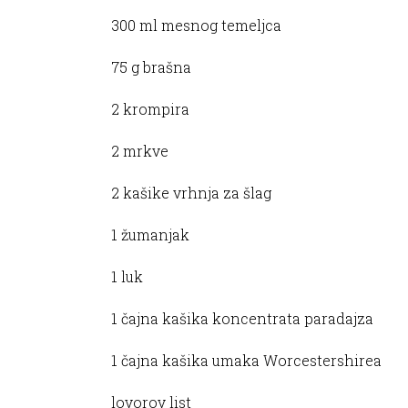
300 ml mesnog temeljca
75 g brašna
2 krompira
2 mrkve
2 kašike vrhnja za šlag
1 žumanjak
1 luk
1 čajna kašika koncentrata paradajza
1 čajna kašika umaka Worcestershirea
lovorov list