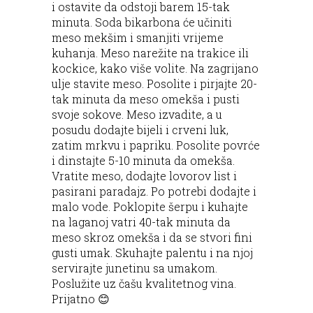
i ostavite da odstoji barem 15-tak
minuta. Soda bikarbona će učiniti
meso mekšim i smanjiti vrijeme
kuhanja. Meso narežite na trakice ili
kockice, kako više volite. Na zagrijano
ulje stavite meso. Posolite i pirjajte 20-
tak minuta da meso omekša i pusti
svoje sokove. Meso izvadite, a u
posudu dodajte bijeli i crveni luk,
zatim mrkvu i papriku. Posolite povrće
i dinstajte 5-10 minuta da omekša.
Vratite meso, dodajte lovorov list i
pasirani paradajz. Po potrebi dodajte i
malo vode. Poklopite šerpu i kuhajte
na laganoj vatri 40-tak minuta da
meso skroz omekša i da se stvori fini
gusti umak. Skuhajte palentu i na njoj
servirajte junetinu sa umakom.
Poslužite uz čašu kvalitetnog vina.
Prijatno 😊