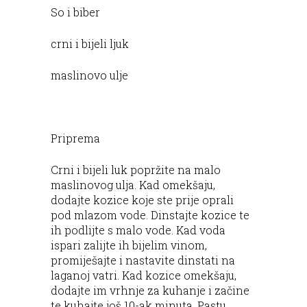
So i biber
crni i bijeli ljuk
maslinovo ulje
Priprema
Crni i bijeli luk popržite na malo
maslinovog ulja. Kad omekšaju,
dodajte kozice koje ste prije oprali
pod mlazom vode. Dinstajte kozice te
ih podlijte s malo vode. Kad voda
ispari zalijte ih bijelim vinom,
promiješajte i nastavite dinstati na
laganoj vatri. Kad kozice omekšaju,
dodajte im vrhnje za kuhanje i začine
te kuhajte još 10-ak minuta. Pastu