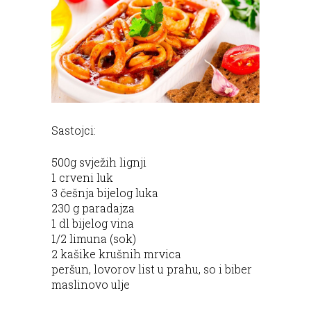
Sastojci:
500g svježih lignji
1 crveni luk
3 češnja bijelog luka
230 g paradajza
1 dl bijelog vina
1/2 limuna (sok)
2 kašike krušnih mrvica
peršun, lovorov list u prahu, so i biber
maslinovo ulje