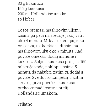
80 g kukuruza
150 g kus-kusa
200 ml Hollandaise umaka
so i biber
Losos premaži maslinovim uljem i
začini, pa peci na srednje jakoj vatri
oko 4 minuta. Mrkvu, celer i papriku
nasjeckaj na kockice i dinstaj na
maslinovom ulju oko 7 minuta. Kad
povrće omekša, dodaj mahune i
kukuruz. Šoljicu kus-kusa prelij sa 150
ml vruće vode, poklopi i ostavi 5
minuta da nabubri, zatim ga dodaj u
povrće. Sve dobro izmiješaj, a zatim
serviraj prvo povrće s kus-kusom,
preko komad lososa i prelij
Hollandaise umakom.
Prijatno!