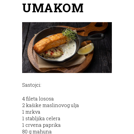
UMAKOM
Sastojci:
4 fileta lososa
2 kašike maslinovog ulja
1 mrkva
1 stabljika celera
1 crvena paprika
80 g mahuna