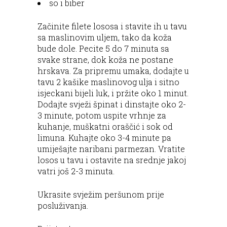
so i biber
Začinite filete lososa i stavite ih u tavu
sa maslinovim uljem, tako da koža
bude dole. Pecite 5 do 7 minuta sa
svake strane, dok koža ne postane
hrskava. Za pripremu umaka, dodajte u
tavu 2 kašike maslinovog ulja i sitno
isjeckani bijeli luk, i pržite oko 1 minut.
Dodajte svježi špinat i dinstajte oko 2-
3 minute, potom uspite vrhnje za
kuhanje, muškatni oraščić i sok od
limuna. Kuhajte oko 3-4 minute pa
umiješajte naribani parmezan. Vratite
losos u tavu i ostavite na srednje jakoj
vatri još 2-3 minuta.
Ukrasite svježim peršunom prije
posluživanja.