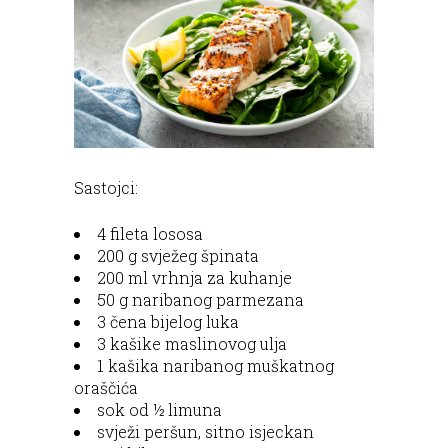
Sastojci:
4 fileta lososa
200 g svježeg špinata
200 ml vrhnja za kuhanje
50 g naribanog parmezana
3 čena bijelog luka
3 kašike maslinovog ulja
1 kašika naribanog muškatnog
oraščića
sok od ½ limuna
svježi peršun, sitno isjeckan