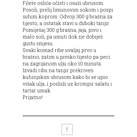
Filete oslića očisti i osuši ubrusom.
Posoli, prelij limunovim sokom i pospi
suhim koprom. Odvoji 300 g brašna za
tijesto, a ostatak stavi u duboki tanjir.
Pomiješaj 300 g brašna, jaja, pivo i
malo soli, pa umuti dok ne dobiješ
gustu smjesu.
Svaki komad ribe uvaljaj prvo u
brašno, zatim u pivsko tijesto pa peci
na zagrijanom ulju oko 10 minuta.
Izvadi ribu na tanjir prekriven
kuhinjskim ubrusom kako bi se upio
višak ulja, i posluži uz krompir salatu i
tartar umak.
Prijatno!