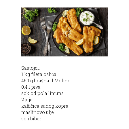
Sastojci:
1 kg fileta oslića
450 g brašna Il Molino
0,4 l piva
sok od pola limuna
2 jaja
kašičica suhog kopra
maslinovo ulje
so i biber