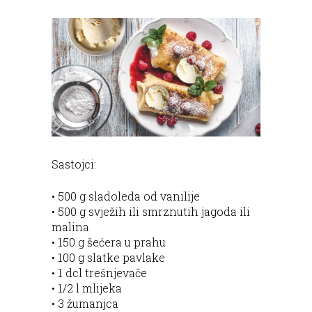
Sastojci:
• 500 g sladoleda od vanilije
• 500 g svježih ili smrznutih jagoda ili
malina
• 150 g šećera u prahu
• 100 g slatke pavlake
• 1 dcl trešnjevače
• 1/2 l mlijeka
• 3 žumanjca