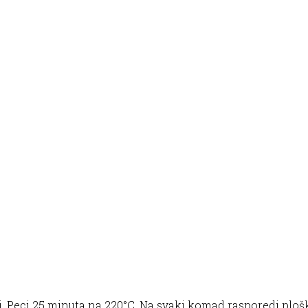
ni. Peci 25 minuta na 220°C. Na svaki komad rasporedi plo