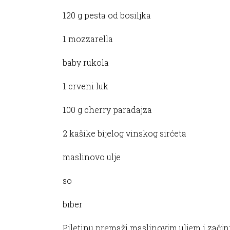
120 g pesta od bosiljka
1 mozzarella
baby rukola
1 crveni luk
100 g cherry paradajza
2 kašike bijelog vinskog sirćeta
maslinovo ulje
so
biber
Piletinu premaži maslinovim uljem i zači