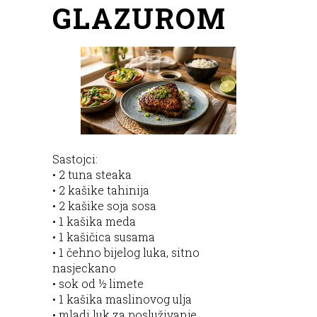
GLAZUROM
Sastojci:
• 2 tuna steaka
• 2 kašike tahinija
• 2 kašike soja sosa
• 1 kašika meda
• 1 kašičica susama
• 1 čehno bijelog luka, sitno
nasjeckano
• sok od ½ limete
• 1 kašika maslinovog ulja
• mladi luk za posluživanje