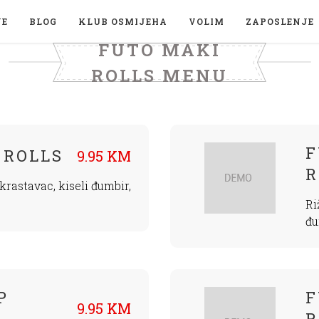
JE
BLOG
KLUB OSMIJEHA
VOLIM
ZAPOSLENJE
FUTO MAKI
ROLLS MENU
F
 ROLLS
9.95 KM
R
 krastavac, kiseli đumbir,
Ri
đu
P
F
9.95 KM
R