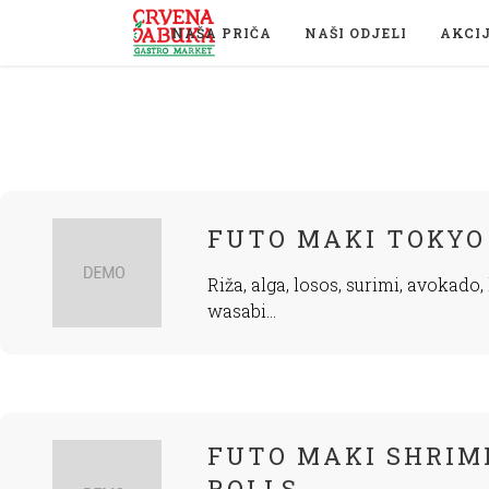
NAŠA PRIČA
NAŠI ODJELI
AKCI
FUTO MAKI TOKYO
Riža, alga, losos, surimi, avokado,
wasabi...
FUTO MAKI SHRIM
ROLLS