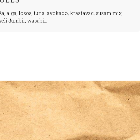
ža, alga, losos, tuna, avokado, krastavac, susam mix,
seli đumbir, wasabi...