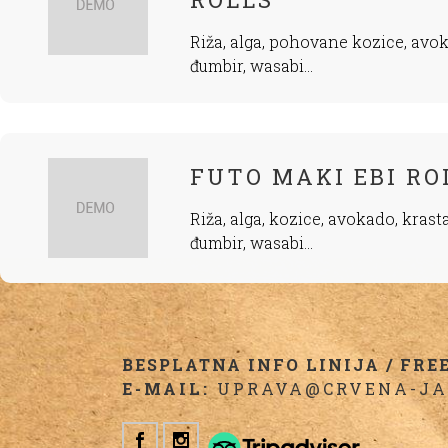
Riža, alga, pohovane kozice, avok
đumbir, wasabi...
FUTO MAKI EBI RO
Riža, alga, kozice, avokado, krasta
đumbir, wasabi...
BESPLATNA INFO LINIJA / FREE 
E-MAIL:
UPRAVA@CRVENA-JA