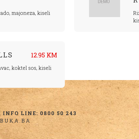
ado, majoneza, kiseli
Ri
ki
LLS
12.95 KM
vac, koktel sos, kiseli
INFO LINE: 0800 50 243
BUKA.BA