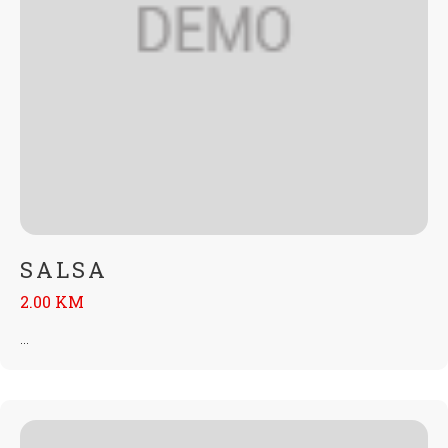
SALSA
2.00 KM
...