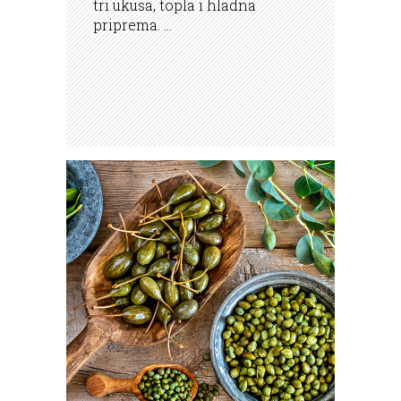
tri ukusa, topla i hladna
priprema. ...